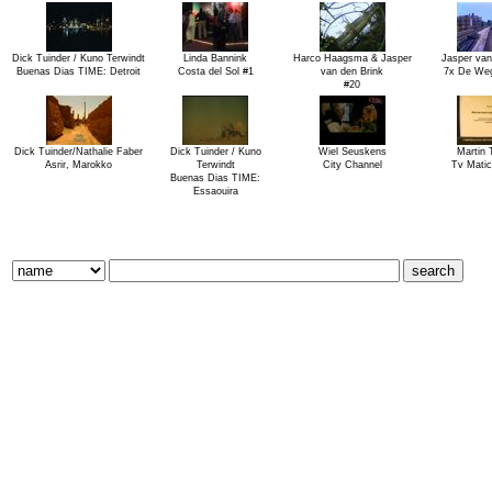
Dick Tuinder / Kuno Terwindt
Linda Bannink
Harco Haagsma & Jasper
Jasper van
Buenas Dias TIME: Detroit
Costa del Sol #1
van den Brink
7x De Weg
#20
Dick Tuinder/Nathalie Faber
Dick Tuinder / Kuno
Wiel Seuskens
Martin 
Asrir, Marokko
Terwindt
City Channel
Tv Matic
Buenas Dias TIME:
Essaouira