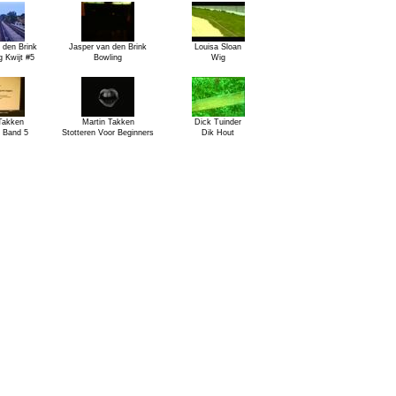
 den Brink
Jasper van den Brink
Louisa Sloan
 Kwijt #5
Bowling
Wig
Takken
Martin Takken
Dick Tuinder
 Band 5
Stotteren Voor Beginners
Dik Hout