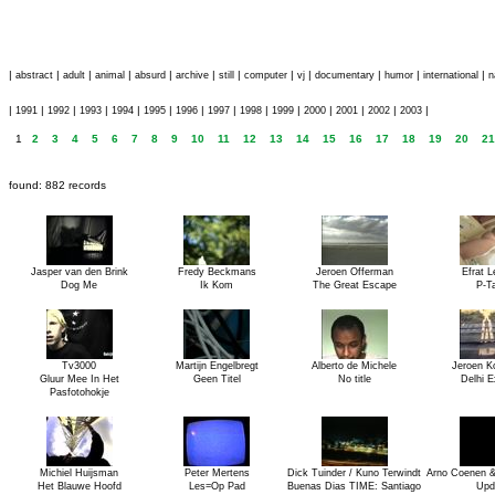
|
|
|
|
|
|
|
|
|
|
|
|
abstract
adult
animal
absurd
archive
still
computer
vj
documentary
humor
international
n
|
|
|
|
|
|
|
|
|
|
|
|
|
|
1991
1992
1993
1994
1995
1996
1997
1998
1999
2000
2001
2002
2003
1
2
3
4
5
6
7
8
9
10
11
12
13
14
15
16
17
18
19
20
21
found: 882 records
Jasper van den Brink
Fredy Beckmans
Jeroen Offerman
Efrat L
Dog Me
Ik Kom
The Great Escape
P-T
Tv3000
Martijn Engelbregt
Alberto de Michele
Jeroen K
Gluur Mee In Het
Geen Titel
No title
Delhi E
Pasfotohokje
Michiel Huijsman
Peter Mertens
Dick Tuinder / Kuno Terwindt
Arno Coenen 
Het Blauwe Hoofd
Les=Op Pad
Buenas Dias TIME: Santiago
Upd