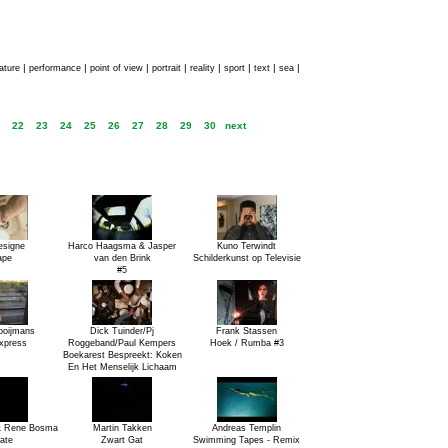
|
|
|
|
|
|
|
|
ature
performance
point of view
portrait
reality
sport
text
sea
22
23
24
25
26
27
28
29
30
next
esigne
Harco Haagsma & Jasper
Kuno Terwindt
ape
van den Brink
Schilderkunst op Televisie
#5
ooijmans
Dick Tuinder/Pj
Frank Stassen
xpress
Roggeband/Paul Kempers
Hoek / Rumba #3
Boekarest Bespreekt: Koken
En Het Menselijk Lichaam
& Rene Bosma
Martin Takken
Andreas Templin
ate
Zwart Gat
Swimming Tapes - Remix