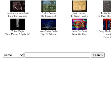
Jasper van den Brink
Nicky Zwaan
Juul Hondius
Justin Van
Eurostar Company
De Knipperbol
Tv Matic Band 5
3d Pixel Mod
Yntse Vugts
Inter-Trans Berlin
Kees De Groot
Fredy Bec
View-Master 5 'galactic'
Sign Of Silence
Now We Pray
Jonk
From 