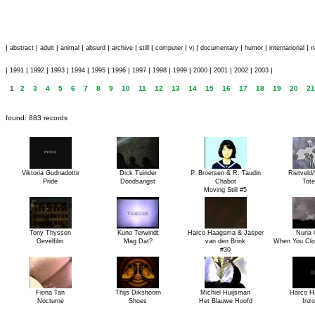
|
|
|
|
|
|
|
|
|
|
|
|
abstract
adult
animal
absurd
archive
still
computer
vj
documentary
humor
international
n
|
|
|
|
|
|
|
|
|
|
|
|
|
|
1991
1992
1993
1994
1995
1996
1997
1998
1999
2000
2001
2002
2003
1
2
3
4
5
6
7
8
9
10
11
12
13
14
15
16
17
18
19
20
21
found: 883 records
Viktoria Gudnadottir
Dick Tuinder
P. Broersen & R. Taudin
Rietveld
Pride
Doodsangst
Chabot
Tot
Moving Still #5
Tony Thyssen
Kuno Terwindt
Harco Haagsma & Jasper
Nuria 
Gevelfilm
Mag Dat?
van den Brink
When You Clo
#30
Fiona Tan
Thijs Dikshoorn
Michiel Huijsman
Harco 
Nocturne
Shoes
Het Blauwe Hoofd
Inz